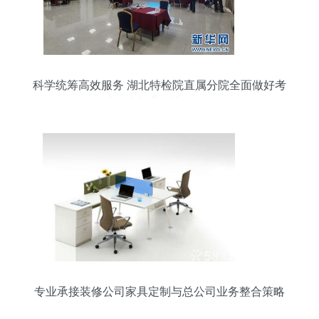
科学统筹高效服务 湖北特检院直属分院全面做好考
试承接与业务协同工作
专业承接装修公司家具定制与总公司业务整合策略