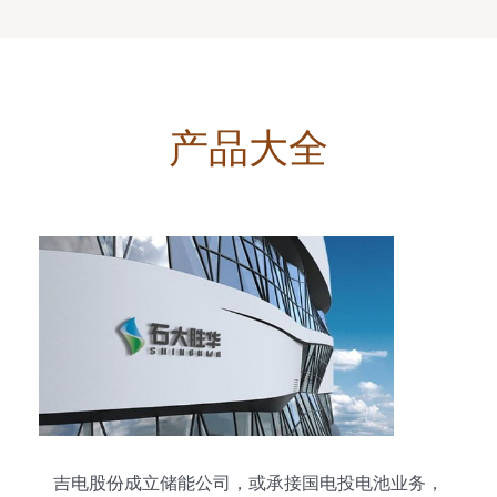
产品大全
吉电股份成立储能公司，或承接国电投电池业务，