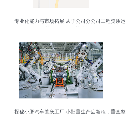
专业化能力与市场拓展 从子公司分公司工程资质运
营到品牌价值落地路径
探秘小鹏汽车肇庆工厂 小批量生产启新程，垂直整
合蓄势待发