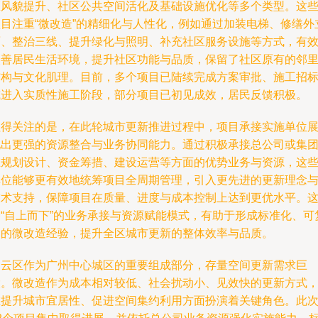
区风貌提升、社区公共空间活化及基础设施优化等多个类型。这
项目注重“微改造”的精细化与人性化，例如通过加装电梯、修缮外
面、整治三线、提升绿化与照明、补充社区服务设施等方式，有
改善居民生活环境，提升社区功能与品质，保留了社区原有的邻
结构与文化肌理。目前，多个项目已陆续完成方案审批、施工招
或进入实质性施工阶段，部分项目已初见成效，居民反馈积极。
值得关注的是，在此轮城市更新推进过程中，项目承接实施单位
现出更强的资源整合与业务协同能力。通过积极承接总公司或集
在规划设计、资金筹措、建设运营等方面的优势业务与资源，这
单位能够更有效地统筹项目全周期管理，引入更先进的更新理念
技术支持，保障项目在质量、进度与成本控制上达到更优水平。
种“自上而下”的业务承接与资源赋能模式，有助于形成标准化、可
制的微改造经验，提升全区城市更新的整体效率与品质。
白云区作为广州中心城区的重要组成部分，存量空间更新需求巨
大。微改造作为成本相对较低、社会扰动小、见效快的更新方式
在提升城市宜居性、促进空间集约利用方面扮演着关键角色。此