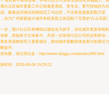
12个项目集中取得进展，并依托总公司业务资源强化实施能力，
志着白云区城市更新工作正朝着更系统、更专业、更可持续的方
迈进。随着这些项目的陆续完工与运营，不仅将直接惠及数万居
民，也为广州探索超大城市有机更新之路贡献了宝贵的“白云实践”
下一步，预计白云区将继续以微改造为抓手，深化城市更新体制
制创新，鼓励多方主体参与，并进一步加强与总公司的业务联动
将更多资源精准导入更新项目，推动城市面貌持续改善与发展活
不断提升。
若转载，请注明出处：http://www.njhgjg.com/product/90.html
新时间：2026-08-08 19:35:22