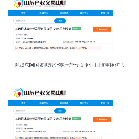
聊城东阿国资拟转让零运营亏损企业 国资重组何去
何从？