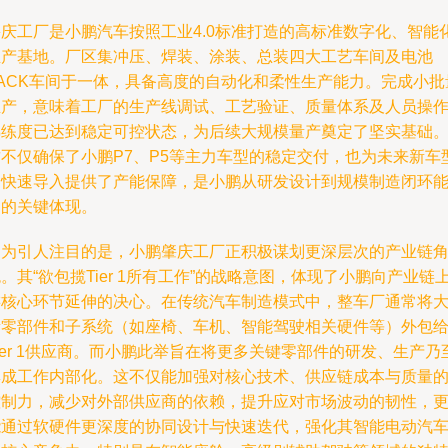
肇庆工厂是小鹏汽车按照工业4.0标准打造的高标准数字化、智能
生产基地。厂区集冲压、焊装、涂装、总装四大工艺车间及电池
PACK车间于一体，具备高度的自动化和柔性生产能力。完成小批
生产，意味着工厂的生产线调试、工艺验证、质量体系及人员操
熟练度已达到稳定可控状态，为后续大规模量产奠定了坚实基础
这不仅确保了小鹏P7、P5等主力车型的稳定交付，也为未来新车
的快速导入提供了产能保障，是小鹏从研发设计到规模制造闭环
力的关键体现。
更为引人注目的是，小鹏肇庆工厂正积极谋划更深层次的产业链
。其“欲包揽Tier 1所有工作”的战略意图，体现了小鹏向产业链
游核心环节延伸的决心。在传统汽车制造模式中，整车厂通常将
量零部件和子系统（如座椅、车机、智能驾驶相关硬件等）外包
ier 1供应商。而小鹏此举旨在将更多关键零部件的研发、生产乃
集成工作内部化。这不仅能加强对核心技术、供应链成本与质量
控制力，减少对外部供应商的依赖，提升应对市场波动的韧性，
能通过软硬件更深度的协同设计与快速迭代，强化其智能电动汽