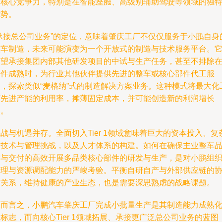
的核心竞争力，特别是在智能座舱、高级别辅助驾驶等领域的独
优势。
“承接总公司业务”的定位，意味着肇庆工厂不仅仅服务于小鹏自身
整车制造，未来可能演变为一个开放式的制造与技术服务平台。
有望承接集团内部其他研发项目的中试与生产任务，甚至不排除
条件成熟时，为行业其他伙伴提供先进的整车或核心部件代工服
务，探索类似“麦格纳”式的制造解决方案业务。这种模式将最大化
厂先进产能的利用率，摊薄固定成本，并可能创造新的利润增长
点。
战与机遇并存。全面切入Tier 1领域意味着巨大的资本投入、复
的技术与管理挑战，以及人才体系的构建。如何在确保主业整车
质与交付的高效开展多品类核心部件的研发与生产，是对小鹏组
管理与资源调配能力的严峻考验。平衡自研自产与外部供应链的
作关系，维持健康的产业生态，也是需要深思熟虑的战略课题。
总而言之，小鹏汽车肇庆工厂完成小批量生产是其制造能力成熟
标志，而向核心Tier 1领域拓展、承接更广泛总公司业务的蓝图